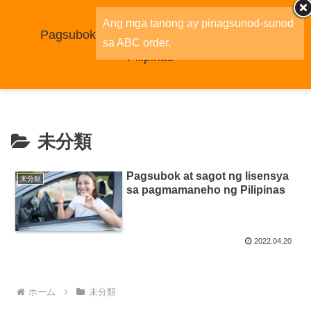
Ang mga tanong ay pinagsunod-sunod
Pagsubok ng lisensya sa pagmamaneho ng
sa ABC order.
Pilipinas
未分類
Pagsubok at sagot ng lisensya
未分類
sa pagmamaneho ng Pilipinas
2022.04.20
ホーム
未分類